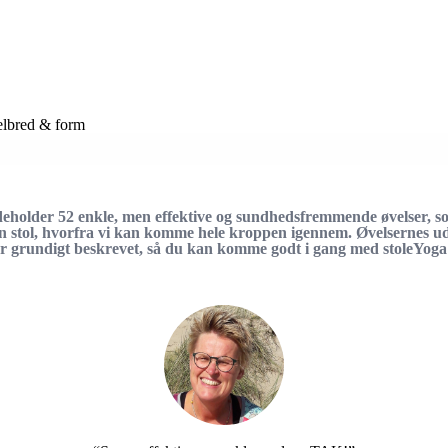
elbred & form
holder 52 enkle, men effektive og sundhedsfremmende øvelser, s
en stol, hvorfra vi kan komme hele kroppen igennem. Øvelsernes ud
er grundigt beskrevet, så du kan komme godt i gang med stoleYog