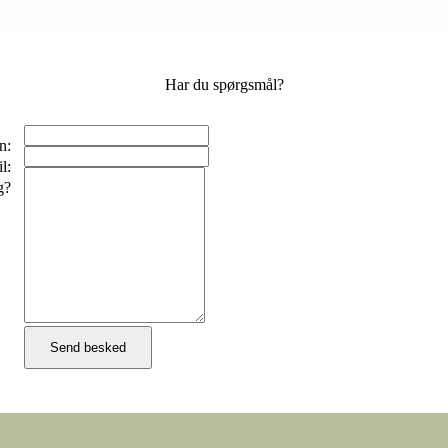
Har du spørgsmål?
n:
l:
g?