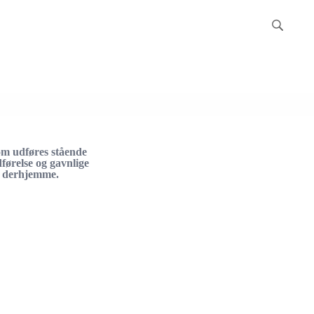
om udføres stående
førelse og gavnlige
a derhjemme.