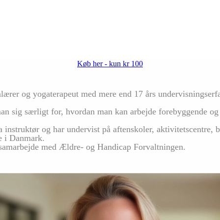
Køb her - kun kr 100
alærer og yogaterapeut med mere end 17 års undervisningserfa
 man sig særligt for, hvordan man kan arbejde forebyggende o
ga instruktør og har undervist på aftenskoler, aktivitetscentre,
ele i Danmark.
i samarbejde med Ældre- og Handicap Forvaltningen.